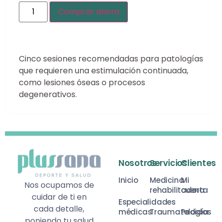
Comprar ahora
Cinco sesiones recomendadas para patologías
que requieren una estimulación continuada,
como lesiones óseas o procesos
degenerativos.
Nosotros
Servicios
Clientes
Inicio
Medicina
Mi
Nos ocupamos de
rehabilitadora
cuenta
cuidar de ti en
Especialidades
cada detalle,
médicas
Traumatología
Pedidos
poniendo tu salud