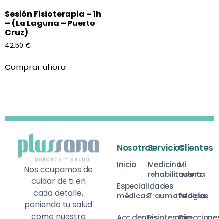
Sesión Fisioterapia – 1h
– (La Laguna – Puerto
Cruz)
42,50
€
Comprar ahora
Nosotros
Servicios
Clientes
Inicio
Medicina
Mi
Nos ocupamos de
rehabilitadora
cuenta
cuidar de ti en
Especialidades
cada detalle,
médicas
Traumatología
Pedidos
poniendo tu salud
como nuestra
Accidentes
Fisioterapia
Direccione